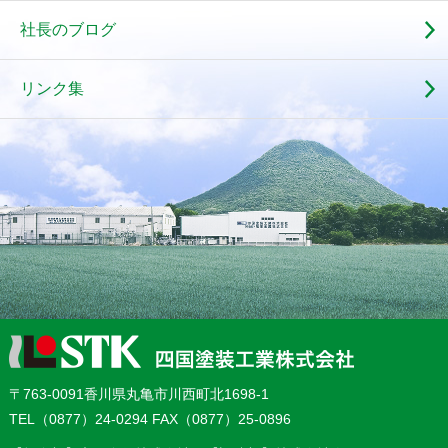
社長のブログ
リンク集
〒763‐0091香川県丸亀市川西町北1698‐1
TEL（0877）24-0294 FAX（0877）25-0896