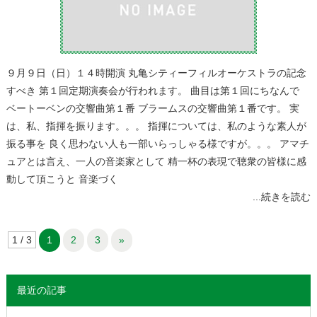
９月９日（日）１４時開演 丸亀シティーフィルオーケストラの記念
すべき 第１回定期演奏会が行われます。 曲目は第１回にちなんで
ベートーベンの交響曲第１番 ブラームスの交響曲第１番です。 実
は、私、指揮を振ります。。。 指揮については、私のような素人が
振る事を 良く思わない人も一部いらっしゃる様ですが。。。 アマチ
ュアとは言え、一人の音楽家として 精一杯の表現で聴衆の皆様に感
動して頂こうと 音楽づく
...続きを読む
1 / 3
1
2
3
»
最近の記事