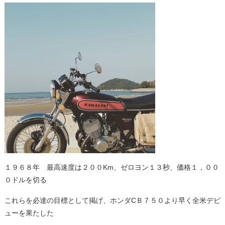
１９６８年 最高速度は２００Km、ゼロヨン１３秒、価格１，００
０ドルを切る
これらを必達の目標として掲げ、ホンダCＢ７５０より早く全米デビ
ューを果たした