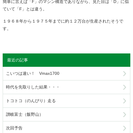
簡単に言えば「F」のマシン構造でありながら、見た目は「D」に似
ていて「F」とは違う。
１９６８年から１９７５年までに約１２万台が生産されたそうで
す。
最近の記事
こいつは速い！ Vmax1700
時代を先取りした結果・・・
トコトコ（のんびり）走る
讃岐富士（飯野山）
次回予告