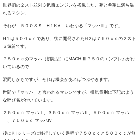
世界初の２スト並列３気筒エンジンを搭載した、夢と希望に満ち溢
れるマシン。
それが ５００ＳＳ H１KＡ いわゆる「マッハⅢ」です。
H１は５００ｃｃであり、後に開発されたH２は７５０ｃｃの２スト
３気筒です。
７５０ｃｃのマッハ（初期型）にMACH Ⅲ７５０のエンブレムが付
いているので
混同しがちですが、それは機会があればつぶやきます。
世間で「マッハ」と言われるマシンですが、排気量別に下記のよう
な呼び名が付いています。
２５０ｃｃ マッハⅠ、３５０ｃｃ マッハⅡ、５００ｃｃ マッハ
Ⅲ、７５０ｃｃ マッハⅣ
後にKHシリーズに移行していく過程で７５０ｃｃと５００ｃｃが無