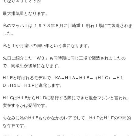
くなり４００ｃｃが
最大排気量となります。
私のマッハⅢは １９７３年８月に川崎重工 明石工場にて製造されま
した。
私と１か月違いの同い年という事になります。
先日ご紹介した「W３」も同時期に同じ工場で製造されましたの
で、同級生か後輩になります。
H１Eと呼ばれるモデルで、KA→H１A→H１B→（H１C）→H１
D→H１E→H１Fと進化します。
H１CはH１BからH１Dに移行する際にできた混合マシンと言われ、
実在するかは疑問です。
ちなみに私のH１Eもなかなかのレアでして、H１DとH１Fの中間的
な存在です。